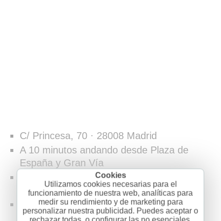
C/ Princesa, 70 · 28008 Madrid
A 10 minutos andando desde Plaza de
España y Gran Vía
Estaciones de
Metro
: Argüelles
Utilizamos cookies necesarias para el
o Moncloa
funcionamiento de nuestra web, analíticas para
medir su rendimiento y de marketing para
Líneas de
autobuses
: 1, 21, 44, 133,
personalizar nuestra publicidad. Puedes aceptar o
C1, C2
rechazar todas, o configurar las no esenciales.