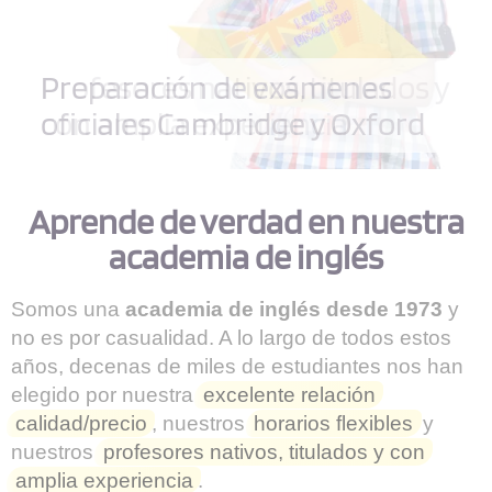
Profesores nativos, titulados y
Preparación de exámenes
con amplia experiencia
oficiales Cambridge y Oxford
Aprende de verdad en nuestra
academia de inglés
Somos una
academia de inglés desde 1973
y
no es por casualidad. A lo largo de todos estos
años, decenas de miles de estudiantes nos han
elegido por nuestra
excelente relación
calidad/precio
, nuestros
horarios flexibles
y
nuestros
profesores nativos, titulados y con
amplia experiencia
.