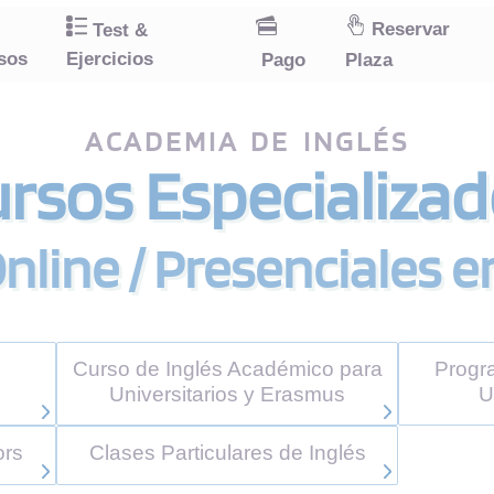
Reservar
Test &
sos
Ejercicios
Pago
Plaza
ACADEMIA DE INGLÉS
rsos Especializa
nline / Presenciales 
n
Curso de Inglés Académico para
Progr
Universitarios y Erasmus
U
ors
Clases Particulares de Inglés