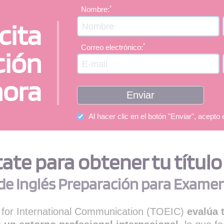
*
Nombre:
cita
*
Correo electrónico:
ción
hora
Al hacer clic en el botón "Enviar", acepto 
te para obtener tu título 
de Inglés Preparación para Exame
h for International Communication (TOEIC)
evalúa 