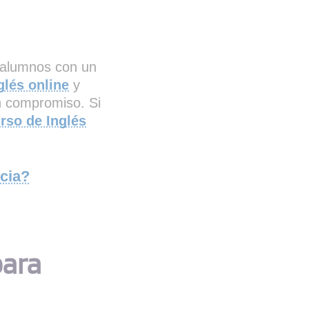
 alumnos con un
glés online
y
in compromiso. Si
rso de Inglés
cia?
para