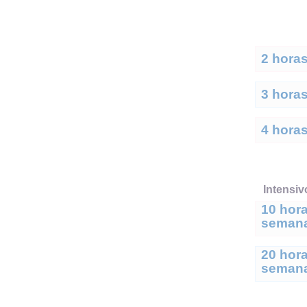
2 hora
3 hora
4 hora
Intensiv
10 hor
semana
20 hor
semana