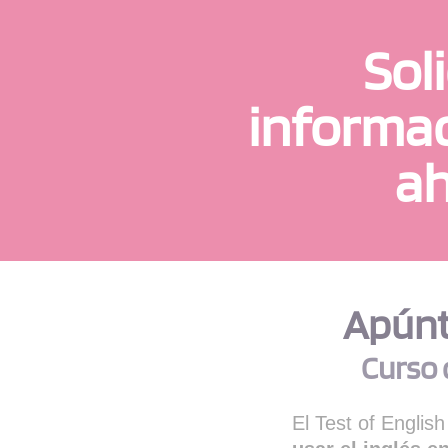
Soli
informa
a
Apúnta
Curso 
El Test of Englis