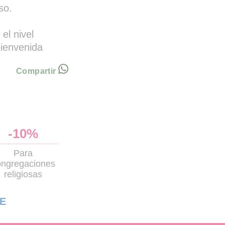
so.
 el nivel
bienvenida
Compartir
-10%
Para
ongregaciones
religiosas
E