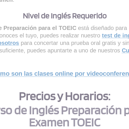
Nivel de Inglés Requerido
e Preparación para el TOEIC
está diseñado para
conoces el tuyo, puedes realizar nuestro
test de in
osotros
para concertar una prueba oral gratis y s
l suficiente, puedes apuntarte a uno de nuestros
Cu
mo son las clases online por videoconferen
Precios y Horarios:
so de Inglés Preparación 
Examen TOEIC