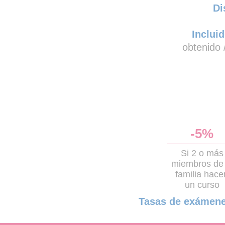
Di
Incluid
obtenido 
-5%
Si 2 o más
miembros de 
familia hace
un curso
Tasas de exámene