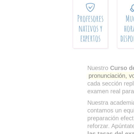
Profesores
Mu
nativos y
hor
expertos
dispo
Nuestro
Curso d
pronunciación, v
cada sección rep
examen real para
Nuestra academia
contamos un equip
preparación efect
reforzar. Apúnta
las tasas del e