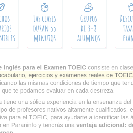
chos
Las clases
Grupos
Desc
arios
duran 55
de 3-8
tasa
nibles
minutos
alumnos
exa
e Inglés para el Examen TOEIC
consiste en clas
ocabulario, ejercicios y exámenes reales de TOEIC
licando las mismas condiciones de tiempo que tend
 que te podamos evaluar en cada destreza.
 tiene una sólida experiencia en la enseñanza del
o de profesores nativos altamente cualificados, e
iva para el TOEIC, para ayudarte a identificar las
te en Paraninfo y tendrás una
ventaja adicional: 
xamen
.