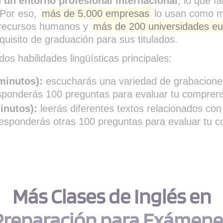
n un entorno profesional internacional
, lo que fa
 Por eso,
más de 5.000 empresas
lo usan como m
 recursos humanos y
más de 200 universidades e
isito de graduación para sus titulados.
os habilidades lingüísticas principales:
minutos):
escucharás una variedad de grabaciones
esponderás 100 preguntas para evaluar tu comprens
inutos):
leerás diferentes textos relacionados con
responderás otras 100 preguntas para evaluar tu 
Más Clases de Inglés en
Preparación para Exámene