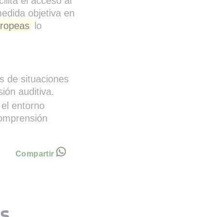
cilita el acceso al
edida objetiva en
uropeas
lo
 de situaciones
ión auditiva.
 el entorno
comprensión
Compartir
s