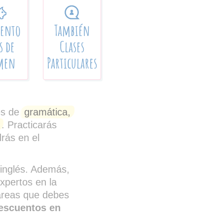
uento
También
s de
Clases
men
Particulares
es de
gramática,
. Practicarás
rás en el
 inglés. Además,
xpertos en la
 áreas que debes
descuentos en