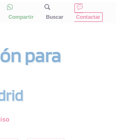
Compartir
Buscar
Contactar
ión para
drid
miso