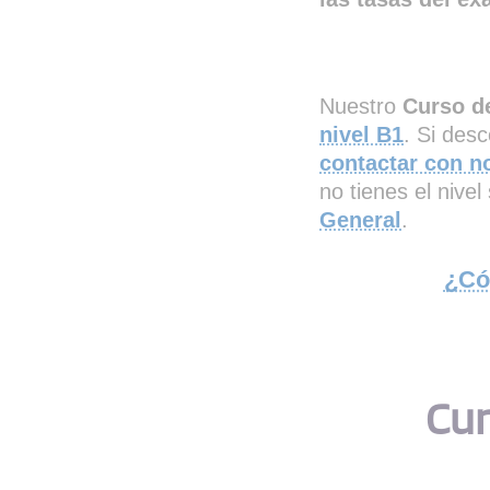
Nuestro
Curso d
nivel B1
. Si des
contactar con n
no tienes el nive
General
.
¿Có
Cur