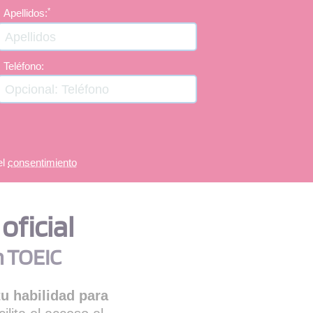
*
Apellidos:
Teléfono:
el
consentimiento
oficial
n TOEIC
tu habilidad para